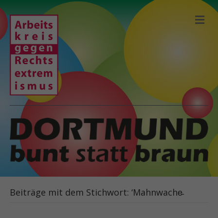
N
A
V
I
G
A
T
I
O
N
Beiträge mit dem Stichwort: ‘Mahnwache̵