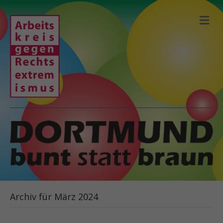
N
A
V
I
G
A
T
I
O
N
Archiv für März 2024