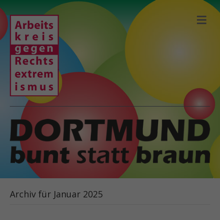
N
A
V
I
G
A
T
I
O
N
Archiv für Januar 2025