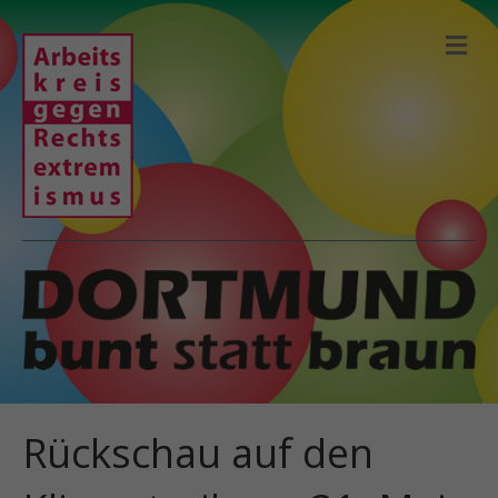
N
A
V
I
G
A
T
I
O
N
Rückschau auf den