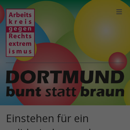
N
A
V
I
G
A
T
I
O
N
Einstehen für ein