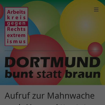
N
A
V
I
G
A
T
I
O
N
Aufruf zur Mahnwache