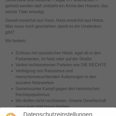
gehetzt werden darf, entsteht ein Klima des Hasses, das
solche Täter ermutigt.
Gewalt erwächst aus Hass. Hass erwächst aus Hetze.
Was muss noch geschehen, damit es ein Umdenken
gibt?
Wir fordern:
Schluss mit rassistischer Hetze, egal ob in den
Parlamenten, im Netz oder auf der Straße
Verbot rechtsextremer Parteien wie DIE RECHTE
Verfolgung von Rassismus und
menschenverachtenden Äußerungen in den
sozialen Netzwerken
Gemeinsamer Kampf gegen den hetzerischen
Rechtspopulismus
Wir dürfen nicht nachlassen. Unsere Gesellschaft
muss bunt statt braun bleiben.
Datenschutzeinstellungen