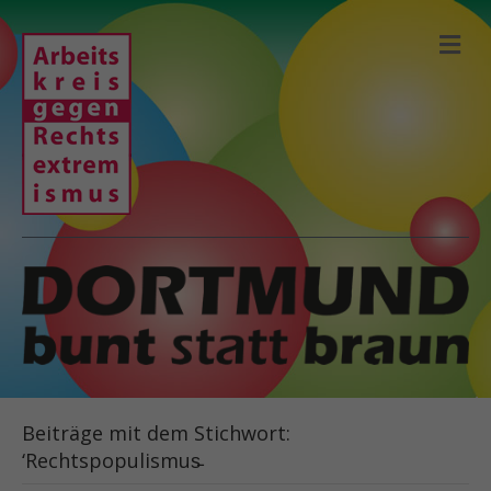
N
A
V
I
G
A
T
I
O
N
Beiträge mit dem Stichwort:
‘Rechtspopulismus̵