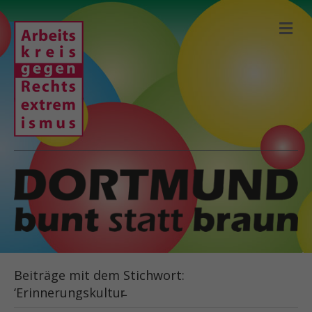
N
A
V
I
G
A
T
I
O
N
Beiträge mit dem Stichwort:
‘Erinnerungskultur̵