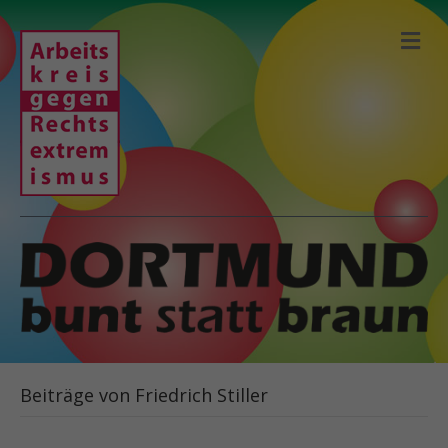
N
A
V
I
G
A
T
I
O
N
Beiträge von Friedrich Stiller