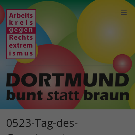
N
A
V
I
G
A
T
I
O
N
0523-Tag-des-