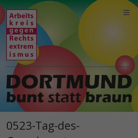
N
A
V
I
G
A
T
I
O
N
0523-Tag-des-