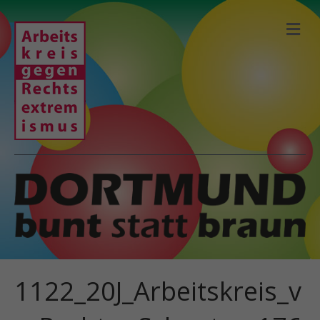
N
A
V
I
G
A
T
I
O
N
1122_20J_Arbeitskreis_v