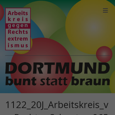
N
A
V
I
G
A
T
I
O
N
1122_20J_Arbeitskreis_v