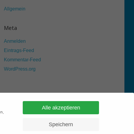
Allgemein
Meta
Anmelden
Eintrags-Feed
Kommentar-Feed
WordPress.org
Alle akzeptieren
en,
Speichern