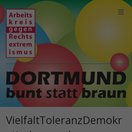
N
A
V
I
G
A
T
I
O
N
VielfaltToleranzDemokr