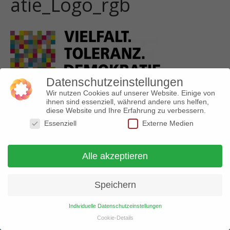
atie_Logo_rgb
Datenschutzeinstellungen
Wir nutzen Cookies auf unserer Website. Einige von
ihnen sind essenziell, während andere uns helfen,
diese Website und Ihre Erfahrung zu verbessern.
© 2018 Arbeitskreis gegen Rechtsextremismus |
Essenziell
Externe Medien
Impressum
|
Datenschutz
Alle akzeptieren
Speichern
Individuelle Datenschutzeinstellungen
Cookie-Details
Datenschutzeinstellungen