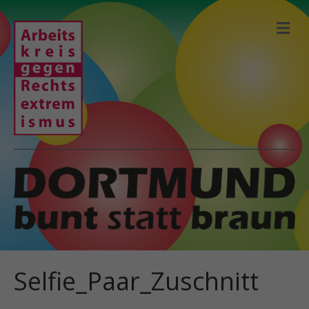
N
A
V
I
G
A
T
I
O
N
Selfie_Paar_Zuschnitt