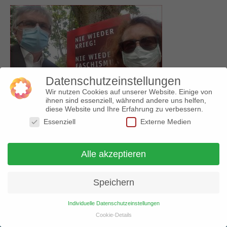
Datenschutzeinstellungen
Wir nutzen Cookies auf unserer Website. Einige von
ihnen sind essenziell, während andere uns helfen,
diese Website und Ihre Erfahrung zu verbessern.
Essenziell
Externe Medien
© 2018 Arbeitskreis gegen Rechtsextremismus |
Alle akzeptieren
Impressum
|
Datenschutz
Speichern
Individuelle Datenschutzeinstellungen
Cookie-Details
Datenschutzeinstellungen