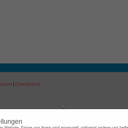
essum
|
Datenschutz
ellungen
r Website. Einige von ihnen sind essenziell, während andere uns helf